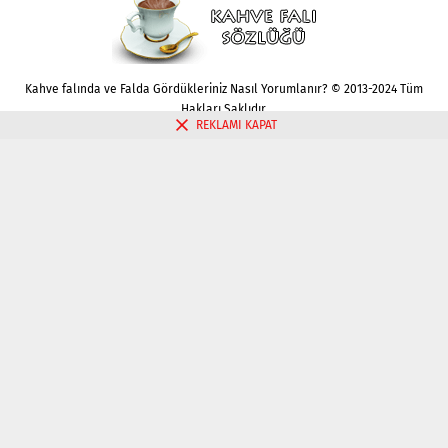
Kahve falında ve Falda Gördükleriniz Nasıl Yorumlanır? © 2013-2024 Tüm
Hakları Saklıdır.
REKLAMI KAPAT
Gizlilik politikası
Çerez Politikası
İletişim
Kahve Falı Bak
Tarot Falı Bak
Tarot Kariyer Falı Bak
Tek Kart Tarot Bak
Tarot Aşk Falı Bak
Üç Kart Tarot Falı Bak
Fal Bak
Katina Falı Bak