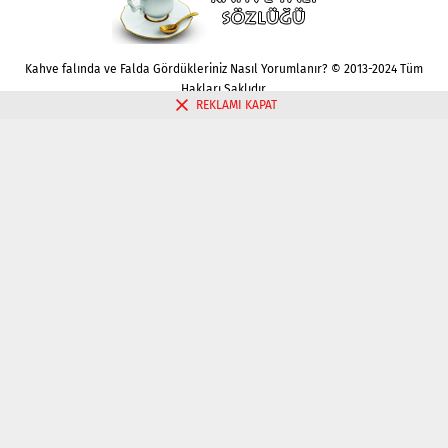
Kahve falında ve Falda Gördükleriniz Nasıl Yorumlanır? © 2013-2024 Tüm
Hakları Saklıdır.
REKLAMI KAPAT
Gizlilik politikası
Çerez Politikası
İletişim
Kahve Falı Bak
Tarot Falı Bak
Tarot Kariyer Falı Bak
Tek Kart Tarot Bak
Tarot Aşk Falı Bak
Üç Kart Tarot Falı Bak
Fal Bak
Katina Falı Bak