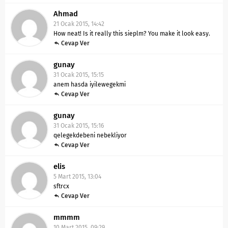
Ahmad
21 Ocak 2015, 14:42
How neat! Is it really this sieplm? You make it look easy.
Cevap Ver
gunay
31 Ocak 2015, 15:15
anem hasda iyilewegekmi
Cevap Ver
gunay
31 Ocak 2015, 15:16
qelegekdebeni nebekliyor
Cevap Ver
elis
5 Mart 2015, 13:04
sftrcx
Cevap Ver
mmmm
10 Mart 2015, 09:29