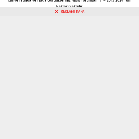
Kahve falında ve Falda Gördükleriniz Nasıl Yorumlanır? © 2013-2024 Tüm
Hakları Saklıdır.
REKLAMI KAPAT
Gizlilik politikası
Çerez Politikası
İletişim
Kahve Falı Bak
Tarot Falı Bak
Tarot Kariyer Falı Bak
Tek Kart Tarot Bak
Tarot Aşk Falı Bak
Üç Kart Tarot Falı Bak
Fal Bak
Katina Falı Bak
Aşk Falı Bak