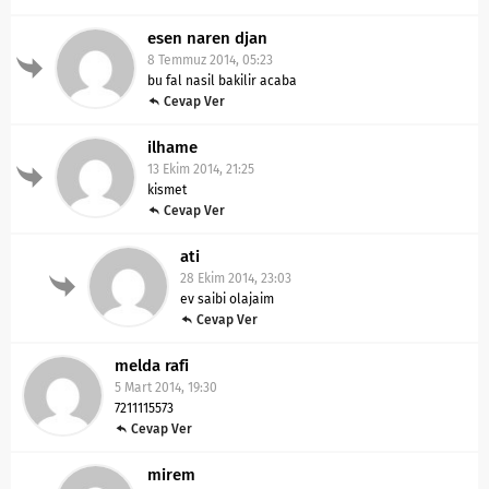
esen naren djan
8 Temmuz 2014, 05:23
bu fal nasil bakilir acaba
Cevap Ver
ilhame
13 Ekim 2014, 21:25
kismet
Cevap Ver
ati
28 Ekim 2014, 23:03
ev saibi olajaim
Cevap Ver
melda rafi
5 Mart 2014, 19:30
7211115573
Cevap Ver
mirem