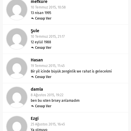
mefküre
10 Temmuz 2015, 10:58
13 nisan 1995
Cevap Ver
Şule
10 Temmuz 2015, 21:17
12 eylül 1988
Cevap Ver
Hasan
19 Temmuz 2015, 11:45
Bir yil icinde büyük zenginlik
we rahat is gelecekmi
Cevap Ver
damla
8 Ağustos 2015, 19:22
ben bu ısten brsey anlamadım
Cevap Ver
Ezgi
25 Ağustos 2015, 16:45
Ya olmuyo