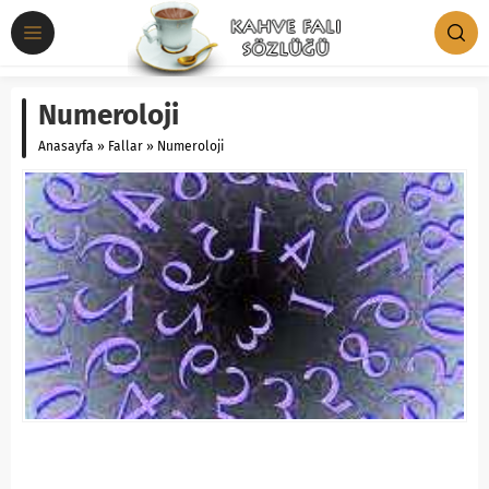
Numeroloji
Anasayfa
»
Fallar
»
Numeroloji