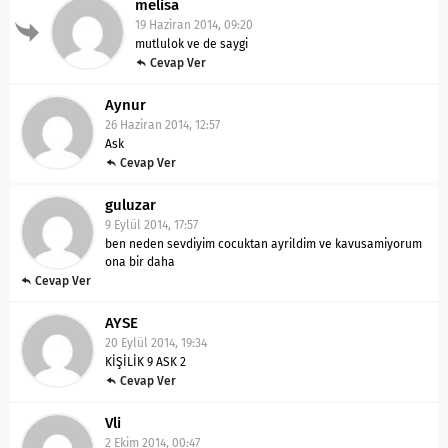
melisa
19 Haziran 2014, 09:20
mutlulok ve de saygi
Cevap Ver
Aynur
26 Haziran 2014, 12:57
Ask
Cevap Ver
guluzar
9 Eylül 2014, 17:57
ben neden sevdiyim cocuktan ayrildim ve kavusamiyorum
ona bir daha
Cevap Ver
AYSE
20 Eylül 2014, 19:34
KİŞİLİK 9 ASK 2
Cevap Ver
Vli
2 Ekim 2014, 00:47