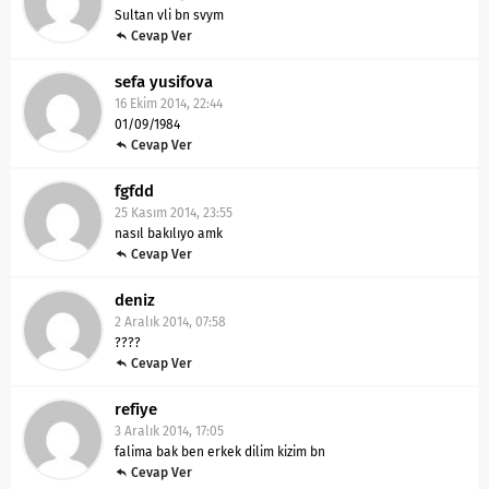
Sultan vli bn svym
Cevap Ver
sefa yusifova
16 Ekim 2014, 22:44
01/09/1984
Cevap Ver
fgfdd
25 Kasım 2014, 23:55
nasıl bakılıyo amk
Cevap Ver
deniz
2 Aralık 2014, 07:58
????
Cevap Ver
refiye
3 Aralık 2014, 17:05
falima bak ben erkek dilim kizim bn
Cevap Ver