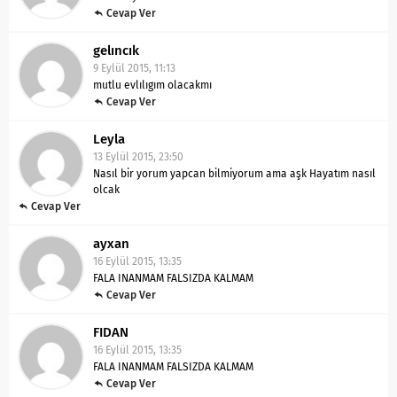
Cevap Ver
gelıncık
9 Eylül 2015, 11:13
mutlu evlılıgım olacakmı
Cevap Ver
Leyla
13 Eylül 2015, 23:50
Nasıl bir yorum yapcan bilmiyorum ama aşk Hayatım nasıl
olcak
Cevap Ver
ayxan
16 Eylül 2015, 13:35
FALA INANMAM FALSIZDA KALMAM
Cevap Ver
FIDAN
16 Eylül 2015, 13:35
FALA INANMAM FALSIZDA KALMAM
Cevap Ver