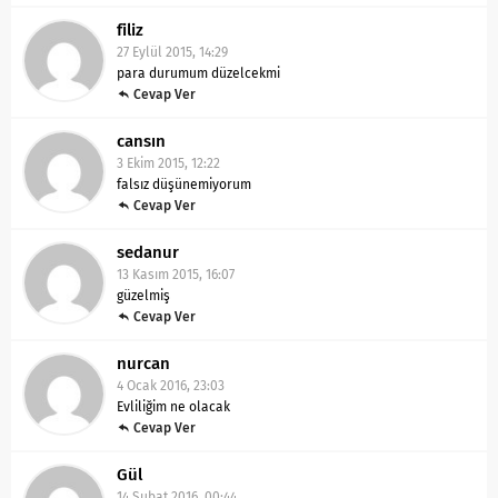
filiz
27 Eylül 2015, 14:29
para durumum düzelcekmi
Cevap Ver
cansın
3 Ekim 2015, 12:22
falsız düşünemiyorum
Cevap Ver
sedanur
13 Kasım 2015, 16:07
güzelmiş
Cevap Ver
nurcan
4 Ocak 2016, 23:03
Evliliğim ne olacak
Cevap Ver
Gül
14 Şubat 2016, 00:44