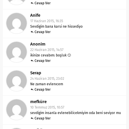
Cevap Ver
Anife
17 Haziran 2015, 16:35
Sevdigim bana karsi ne hissediyo
Cevap Ver
Anonim
22 Haziran 2015, 14:57
ikinize cevabım: boşluk 🙂
Cevap Ver
Serap
24 Haziran 2015, 23:02
Ne zaman evlenıcem
Cevap Ver
mefküre
10 Temmuz 2015, 10:57
sevdigim insanla evlenebilicekmiyim oda beni seviyor mu
Cevap Ver