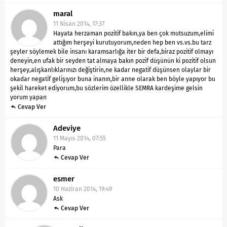
maral
11 Nisan 2014, 17:37
Hayata herzaman pozitif bakın,ya ben çok mutsuzum,elimi
attığım herşeyi kurutuyorum,neden hep ben vs.vs.bu tarz
şeyler söylemek bile insanı karamsarlığa iter bir defa,biraz pozitif olmayı
deneyin,en ufak bir seyden tat almaya bakın pozif düşünün ki pozitif olsun
herşey,alışkanlıklarınızı değiştirin,ne kadar negatif düşünsen olaylar bir
okadar negatif gelişıyor buna inanın,bir anne olarak ben böyle yapıyor bu
şekil hareket ediyorum,bu sözlerim özellikle SEMRA kardeşime gelsin
yorum yapan
Cevap Ver
Adeviye
11 Mayıs 2014, 07:55
Para
Cevap Ver
esmer
10 Haziran 2014, 19:49
Ask
Cevap Ver