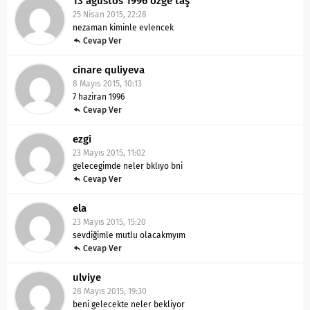
13 agustos 1996 ozge taş
25 Nisan 2015, 22:28
nezaman kiminle evlencek
Cevap Ver
cinare quliyeva
8 Mayıs 2015, 10:13
7 haziran 1996
Cevap Ver
ezgi
23 Mayıs 2015, 11:02
gelecegimde neler bklıyo bni
Cevap Ver
ela
23 Mayıs 2015, 15:20
sevdiğimle mutlu olacakmyım
Cevap Ver
ulviye
28 Mayıs 2015, 19:30
beni gelecekte neler bekliyor