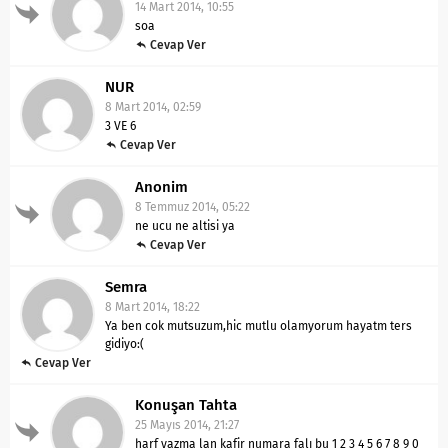
14 Mart 2014, 10:55
soa
Cevap Ver
NUR
8 Mart 2014, 02:59
3 VE 6
Cevap Ver
Anonim
8 Temmuz 2014, 05:22
ne ucu ne altisi ya
Cevap Ver
Semra
8 Mart 2014, 18:22
Ya ben cok mutsuzum,hic mutlu olamyorum hayatm ters
gidiyo:(
Cevap Ver
Konuşan Tahta
25 Mayıs 2014, 21:27
harf yazma lan kafir numara falı bu 1 2 3 4 5 6 7 8 9 0