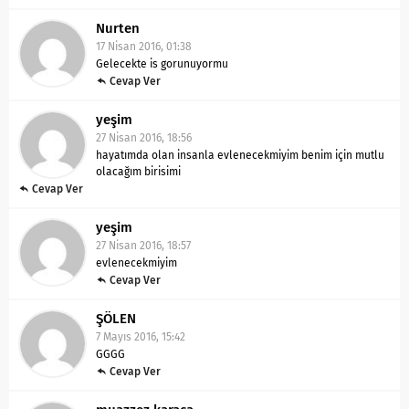
Nurten
17 Nisan 2016, 01:38
Gelecekte is gorunuyormu
Cevap Ver
yeşim
27 Nisan 2016, 18:56
hayatımda olan insanla evlenecekmiyim benim için mutlu
olacağım birisimi
Cevap Ver
yeşim
27 Nisan 2016, 18:57
evlenecekmiyim
Cevap Ver
ŞÖLEN
7 Mayıs 2016, 15:42
GGGG
Cevap Ver