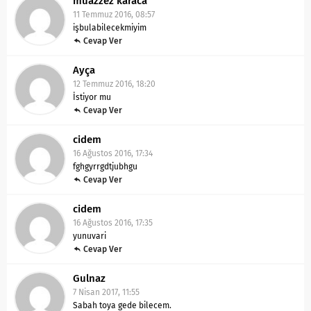
muazzez karaca
11 Temmuz 2016, 08:57
işbulabilecekmiyim
Cevap Ver
Ayça
12 Temmuz 2016, 18:20
İstiyor mu
Cevap Ver
cidem
16 Ağustos 2016, 17:34
fghgyrrgdtjubhgu
Cevap Ver
cidem
16 Ağustos 2016, 17:35
yunuvari
Cevap Ver
Gulnaz
7 Nisan 2017, 11:55
Sabah toya gede bilecem.