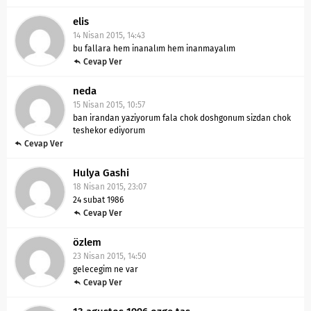
elis
14 Nisan 2015, 14:43
bu fallara hem inanalım hem inanmayalım
Cevap Ver
neda
15 Nisan 2015, 10:57
ban irandan yaziyorum fala chok doshgonum sizdan chok
teshekor ediyorum
Cevap Ver
Hulya Gashi
18 Nisan 2015, 23:07
24 subat 1986
Cevap Ver
özlem
23 Nisan 2015, 14:50
gelecegim ne var
Cevap Ver