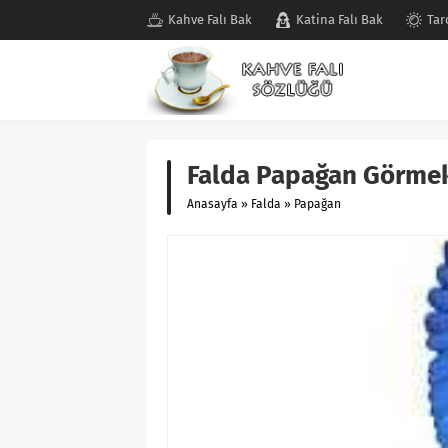
Kahve Falı Bak
Katina Falı Bak
Tar
Falda Papağan Görmek
Anasayfa
»
Falda
»
Papağan