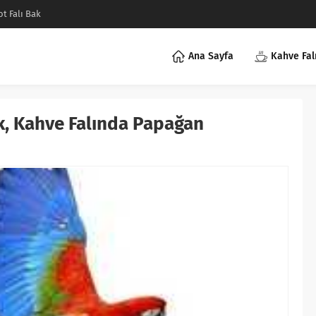
ot Falı Bak
Ana Sayfa
Kahve Fal
, Kahve Falında Papağan