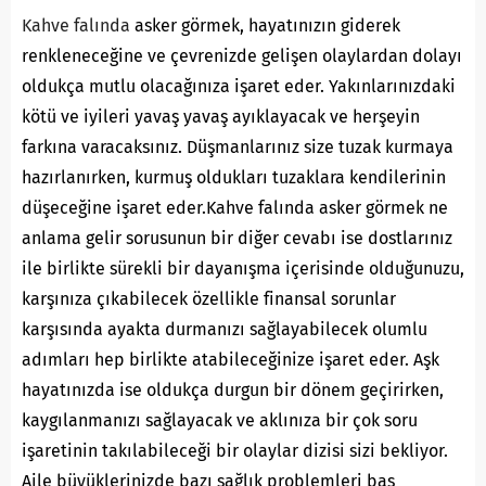
Kahve falında
asker görmek, hayatınızın giderek
renkleneceğine ve çevrenizde gelişen olaylardan dolayı
oldukça mutlu olacağınıza işaret eder. Yakınlarınızdaki
kötü ve iyileri yavaş yavaş ayıklayacak ve herşeyin
farkına varacaksınız. Düşmanlarınız size tuzak kurmaya
hazırlanırken, kurmuş oldukları tuzaklara kendilerinin
düşeceğine işaret eder.Kahve falında asker görmek ne
anlama gelir sorusunun bir diğer cevabı ise dostlarınız
ile birlikte sürekli bir dayanışma içerisinde olduğunuzu,
karşınıza çıkabilecek özellikle finansal sorunlar
karşısında ayakta durmanızı sağlayabilecek olumlu
adımları hep birlikte atabileceğinize işaret eder. Aşk
hayatınızda ise oldukça durgun bir dönem geçirirken,
kaygılanmanızı sağlayacak ve aklınıza bir çok soru
işaretinin takılabileceği bir olaylar dizisi sizi bekliyor.
Aile büyüklerinizde bazı sağlık problemleri baş