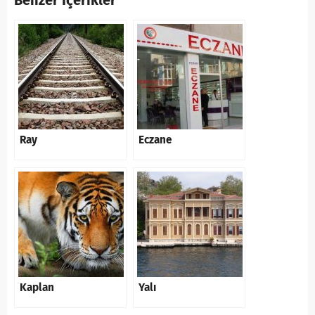
Benzer İçerikler
Ray
Eczane
Kaplan
Yalı