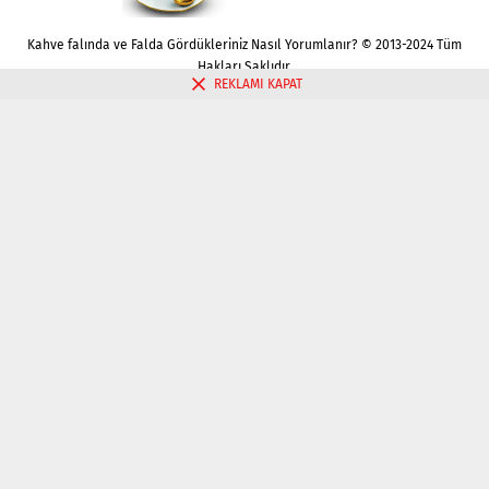
Kahve falında ve Falda Gördükleriniz Nasıl Yorumlanır? © 2013-2024 Tüm
Hakları Saklıdır.
REKLAMI KAPAT
Gizlilik politikası
Çerez Politikası
İletişim
Kahve Falı Bak
Tarot Falı Bak
Tarot Kariyer Falı Bak
Tek Kart Tarot Bak
Tarot Aşk Falı Bak
Üç Kart Tarot Falı Bak
Fal Bak
Katina Falı Bak