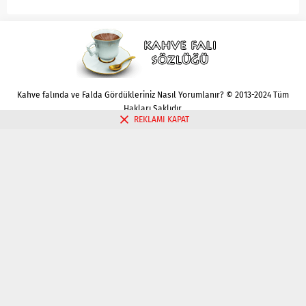
Kahve falında ve Falda Gördükleriniz Nasıl Yorumlanır? © 2013-2024 Tüm
Hakları Saklıdır.
REKLAMI KAPAT
Gizlilik politikası
Çerez Politikası
İletişim
Kahve Falı Bak
Tarot Falı Bak
Tarot Kariyer Falı Bak
Tek Kart Tarot Bak
Tarot Aşk Falı Bak
Üç Kart Tarot Falı Bak