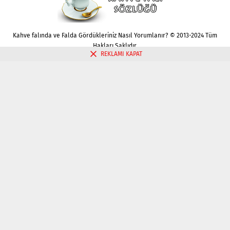
Kahve falında ve Falda Gördükleriniz Nasıl Yorumlanır? © 2013-2024 Tüm
Hakları Saklıdır.
REKLAMI KAPAT
Gizlilik politikası
Çerez Politikası
İletişim
Kahve Falı Bak
Tarot Falı Bak
Tarot Kariyer Falı Bak
Tek Kart Tarot Bak
Tarot Aşk Falı Bak
Üç Kart Tarot Falı Bak
Fal Bak
Katina Falı Bak