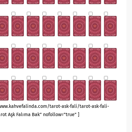
www.kahvefalinda.com/tarot-ask-fali/tarot-ask-fali-
arot Aşk Falıma Bak” nofollow=”true” ]