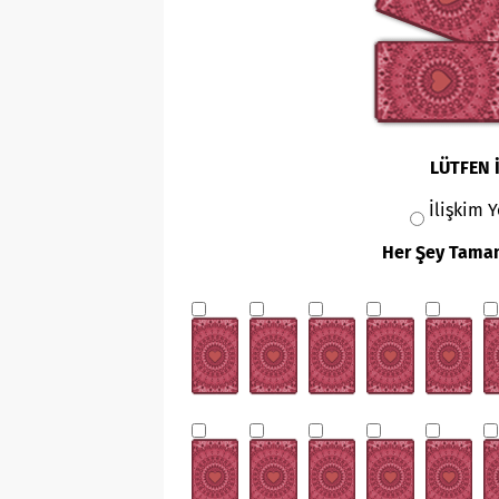
LÜTFEN 
İlişkim 
Her Şey Tamam