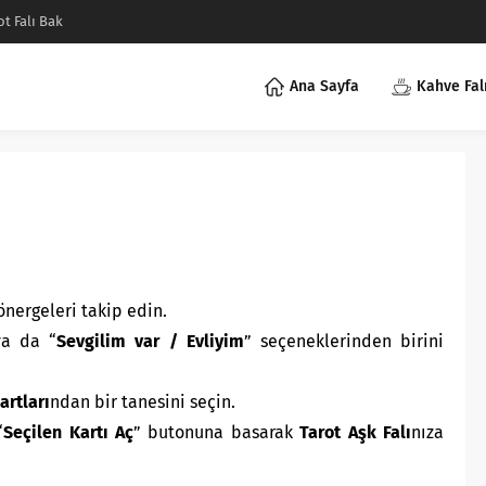
ot Falı Bak
Ana Sayfa
Kahve Fal
nergeleri takip edin.
ya da “
Sevgilim var / Evliyim
” seçeneklerinden birini
artları
ndan bir tanesini seçin.
“
Seçilen Kartı Aç
” butonuna basarak
Tarot Aşk Falı
nıza