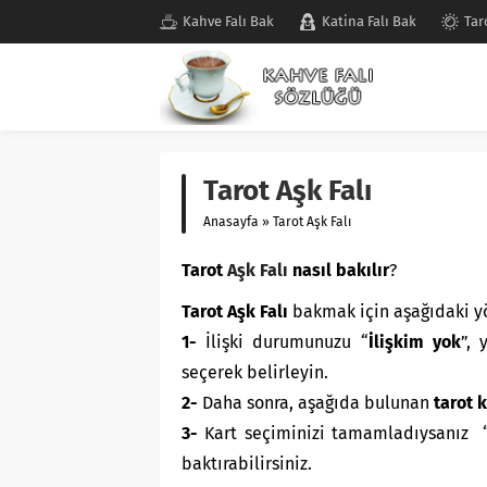
Kahve Falı Bak
Katina Falı Bak
Tar
Tarot Aşk Falı
Anasayfa
»
Tarot Aşk Falı
Tarot
Aşk Falı
nasıl bakılır
?
Tarot Aşk Falı
bakmak için aşağıdaki yö
1-
İlişki durumunuzu “
İlişkim yok
”, 
seçerek belirleyin.
2-
Daha sonra, aşağıda bulunan
tarot k
3-
Kart seçiminizi tamamladıysanız 
baktırabilirsiniz.