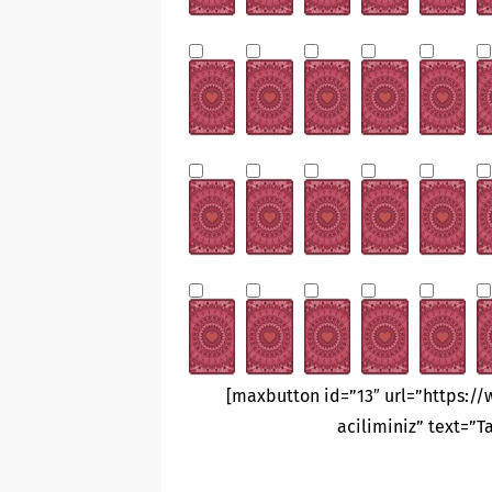
[maxbutton id=”13″ url=”https://
aciliminiz” text=”T