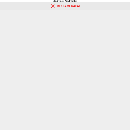
Hakları Saklıdır.
REKLAMI KAPAT
Gizlilik politikası
Çerez Politikası
İletişim
Kahve Falı Bak
Tarot Falı Bak
Tarot Kariyer Falı Bak
Tek Kart Tarot Bak
Tarot Aşk Falı Bak
Üç Kart Tarot Falı Bak
Fal Bak
Katina Falı Bak
Aşk Falı Bak