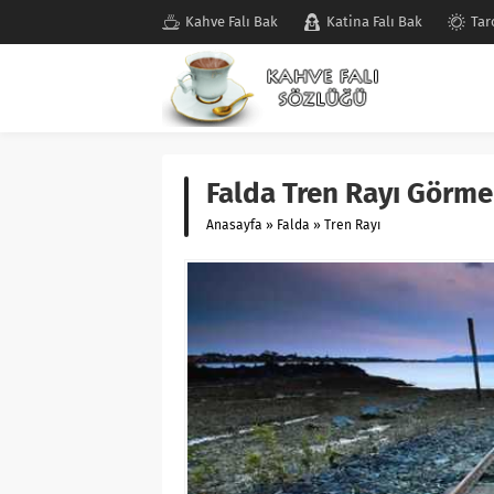
Kahve Falı Bak
Katina Falı Bak
Tar
Falda Tren Rayı Görme
Anasayfa
»
Falda
»
Tren Rayı