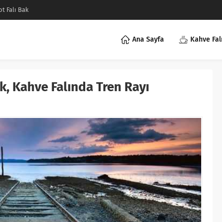
ot Falı Bak
Ana Sayfa
Kahve Fal
k, Kahve Falında Tren Rayı