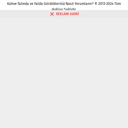
Kahve falında ve Falda Gördükleriniz Nasıl Yorumlanır? © 2013-2024 Tüm
Hakları Saklıdır.
REKLAMI KAPAT
Gizlilik politikası
Çerez Politikası
İletişim
Kahve Falı Bak
Tarot Falı Bak
Tarot Kariyer Falı Bak
Tek Kart Tarot Bak
Tarot Aşk Falı Bak
Üç Kart Tarot Falı Bak
Fal Bak
Katina Falı Bak
Aşk Falı Bak