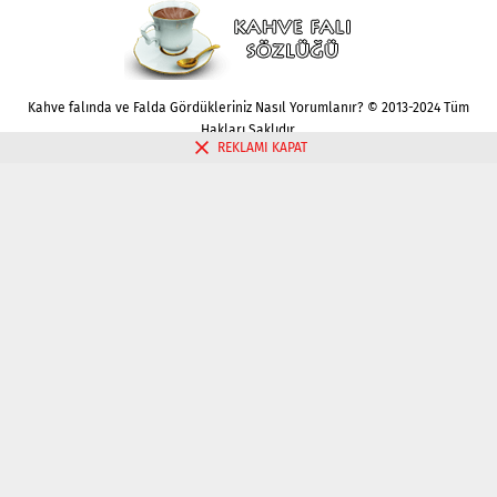
Kahve falında ve Falda Gördükleriniz Nasıl Yorumlanır? © 2013-2024 Tüm
Hakları Saklıdır.
REKLAMI KAPAT
Gizlilik politikası
Çerez Politikası
İletişim
Kahve Falı Bak
Tarot Falı Bak
Tarot Kariyer Falı Bak
Tek Kart Tarot Bak
Tarot Aşk Falı Bak
Üç Kart Tarot Falı Bak