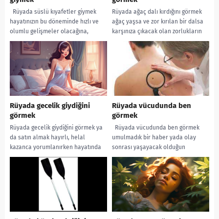
Rüyada süslü kıyafetler giymek
Rüyada ağaç dalı kırdığını görmek
hayatınızın bu döneminde hızlı ve
ağaç yaşsa ve zor kırılan bir dalsa
olumlu gelişmeler olacağına,
karşınıza çıkacak olan zorlukların
günlerinizi güzelliklerle geçirecek
sizi yıpratmadan zamana
olmana yorumlanır. Rüyada süslü...
bırakarak...
Rüyada gecelik giydiğini
Rüyada vücudunda ben
görmek
görmek
Rüyada gecelik giydiğini görmek ya
Rüyada vücudunda ben görmek
da satın almak hayırlı, helal
umulmadık bir haber yada olay
kazanca yorumlanırken hayatında
sonrası yaşayacak olduğun
yaptığı yada yapacak olduğu her
şaşıracak olmanıza yorumlanır.
konuda Allah’ın...
Rüyada koyu renkli ve...