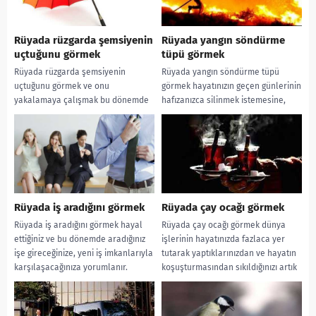
Rüyada rüzgarda şemsiyenin
Rüyada yangın söndürme
uçtuğunu görmek
tüpü görmek
Rüyada rüzgarda şemsiyenin
Rüyada yangın söndürme tüpü
uçtuğunu görmek ve onu
görmek hayatınızın geçen günlerinin
yakalamaya çalışmak bu dönemde
hafızanızca silinmek istemesine,
pek çok fırsatın kapınıza gelecek
yeni ve güzel bir başlangıç yaparak
olmasına, sizinde bu fırsatları...
hayatınızın şekilleneceğine
yorumlanır....
Rüyada iş aradığını görmek
Rüyada çay ocağı görmek
Rüyada iş aradığını görmek hayal
Rüyada çay ocağı görmek dünya
ettiğiniz ve bu dönemde aradığınız
işlerinin hayatınızda fazlaca yer
işe gireceğinize, yeni iş imkanlarıyla
tutarak yaptıklarınızdan ve hayatın
karşılaşacağınıza yorumlanır.
koşuşturmasından sıkıldığınızı artık
Rüyada iş aradığını...
birazda ahiret işlerine ayrılacak...