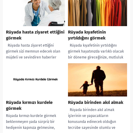
Rüyada hasta ziyaret ettiğini
Rüyada kıyafetinin
görmek
yırtıldığını görmek
Rüyada hasta ziyaret ettiğini
Rüyada kıyafetinin yırtıldığını
görmek sizi memnun edecek olan
görmek hayatınızda varlıklı olacak
müjdeli ve sevindiren haberler
bir döneme gireceğinize, mutluluk
almaya yorumlanır. Rüyada hasta
ve rahatlığın yaşamınızda yer
ziyaret ettiğini...
alarak huzurlu olacağınıza ve...
Rüyada kırmızı kurdele
Rüyada birinden akıl almak
görmek
Rüyada birinden akıl almak
Rüyada kırmızı kurdele görmek
işlerinin ve yapacakların
beklenmeyen yada sürpriz bir
konusunda edinecek olduğun
hediyenin kapınıza gelmesine,
tecrübe sayesinde olumlu ve