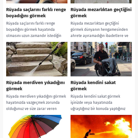
Rüyada saçlarını farklı renge
Rüyada mezarlıktan geçtiğini
boyadığını görmek
görmek
Rüyada saçlarını farklı renge
Rüyada mezarlıktan geçtiğini
boyadığını görmek hayatında
görmek dünyanın hengamesinden
olmasını uzun zamandır istediğin
ahrete ayıramadığın ibadetlere ve
fakat kararsız kaldığın bazı
zamana, yakında alacak olduğun bir
olaylarla yüzleşecek olmana ve
cenaze haberine ya da yeni...
Allah’ın...
Rüyada merdiven yıkadığını
Rüyada kendini sakat
görmek
görmek
Rüyada merdiven yıkadığını görmek
Rüyada kendini sakat görmek
hayatınızda vazgeçmek zorunda
işinizde veya hayatınızda
olduğunuz ve size zarar veren
uğraştığınız bir konuda yaptığınız
sorunlara bir çözüm üretmeniz
aksamalara yada karşılaşacağınız
gerektiğine yorumlanır. Rüyada
aksaklıklara yorumlanır. Rüyada
merdiven...
kendini sakat görmek...