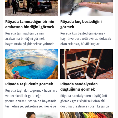
Rüyada tanımadığın birinin
Rüyada kuş beslediğini
arabasına bindiğini görmek
görmek
Rüyada tanımadığın birinin
Rüyada kuş beslediğini görmek
arabasına bindiğini görmek
hayırlı ve bereketli evinize dolacak
hayatınızda iyi gidecek ve yolunda
olan rızkınıza, büyük kuşları
gidecek işlere, kazançlara, işinizde
beslemekse bol kazançlı zenginliğe
elde edeceğiniz başarılarla
sahip olmaya delalettir....
yükselerek terfi...
Rüyada taşlı deniz görmek
Rüyada sandalyeden
düştüğünü görmek
Rüyada taşlı deniz görmek hayırlara
ve bereketli bir geleceğe
Rüyada sandalyeden düştüğünü
yorumlanırken işte ya da hayatında
görmek getirisi yüksek olan sizi
terfi etmeye, yükselmeye, mevki ve
doyuma ulaştıracak olan kazanca
ilerlemeye...
kazanılacak olan bereketli mala ve
kazancın yolunda girecek...