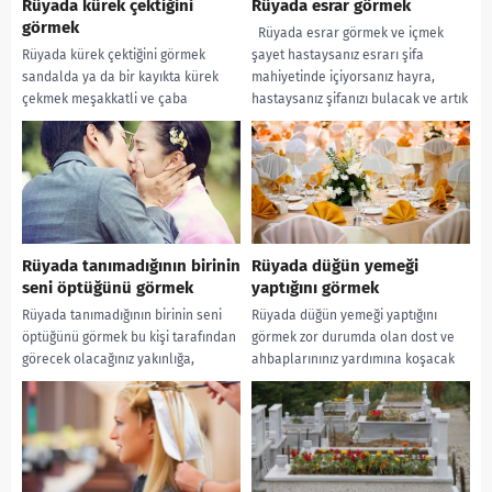
Rüyada kürek çektiğini
Rüyada esrar görmek
görmek
Rüyada esrar görmek ve içmek
Rüyada kürek çektiğini görmek
şayet hastaysanız esrarı şifa
sandalda ya da bir kayıkta kürek
mahiyetinde içiyorsanız hayra,
çekmek meşakkatli ve çaba
hastaysanız şifanızı bulacak ve artık
gerektiren bir iş sonucunda
huzura kavuşacak...
uğraşlarınızın karşılığını...
Rüyada tanımadığının birinin
Rüyada düğün yemeği
seni öptüğünü görmek
yaptığını görmek
Rüyada tanımadığının birinin seni
Rüyada düğün yemeği yaptığını
öptüğünü görmek bu kişi tarafından
görmek zor durumda olan dost ve
görecek olacağınız yakınlığa,
ahbaplarınınız yardımına koşacak
yardıma ve dostluğa, tanıdık olan
olmanıza ve bu yardımların
birini öpmeniz o...
ardından mutluluk verecek...