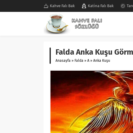
Kahve Falı Bak
Katina Falı Bak
Tar
Falda Anka Kuşu Görm
Anasayfa
»
Falda
»
A
»
Anka Kuşu