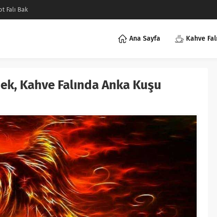
ot Falı Bak
Ana Sayfa
Kahve Fal
ek, Kahve Falında Anka Kuşu