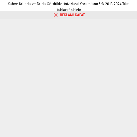
Kahve falında ve Falda Gördükleriniz Nasıl Yorumlanır? © 2013-2024 Tüm
Hakları Saklıdır.
REKLAMI KAPAT
Gizlilik politikası
Çerez Politikası
İletişim
Kahve Falı Bak
Tarot Falı Bak
Tarot Kariyer Falı Bak
Tek Kart Tarot Bak
Tarot Aşk Falı Bak
Üç Kart Tarot Falı Bak
Fal Bak
Katina Falı Bak
Aşk Falı Bak