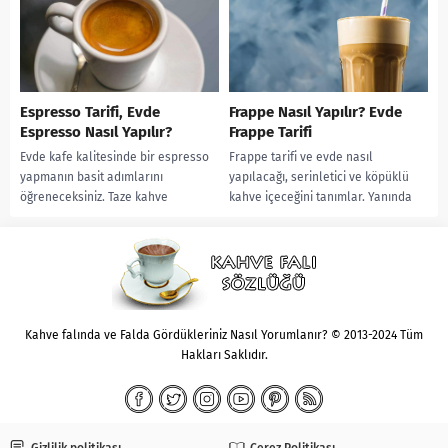
Espresso Tarifi, Evde
Frappe Nasıl Yapılır? Evde
Espresso Nasıl Yapılır?
Frappe Tarifi
Evde kafe kalitesinde bir espresso
Frappe tarifi ve evde nasıl
yapmanın basit adımlarını
yapılacağı, serinletici ve köpüklü
öğreneceksiniz. Taze kahve
kahve içeceğini tanımlar. Yanında
çekirdekleri ve uygun kahve
uyumlu atıştırmalıklarla
makinesi ile harika bir içecek...
deneyiminizi zenginleştirebilirsiniz.
Tatlılar için çikolatalı...
Kahve falında ve Falda Gördükleriniz Nasıl Yorumlanır? © 2013-2024 Tüm
Hakları Saklıdır.
Gizlilik politikası
Çerez Politikası