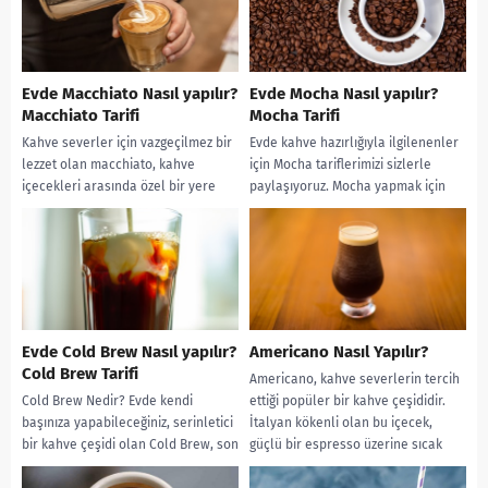
Evde Macchiato Nasıl yapılır?
Evde Mocha Nasıl yapılır?
Macchiato Tarifi
Mocha Tarifi
Kahve severler için vazgeçilmez bir
Evde kahve hazırlığıyla ilgilenenler
lezzet olan macchiato, kahve
için Mocha tariflerimizi sizlerle
içecekleri arasında özel bir yere
paylaşıyoruz. Mocha yapmak için
sahiptir. Macchiato, İtalyanca
gereken malzemelerden
"lekelendi" anlamına gelir...
başlayarak, nasıl pişirilmesi
gerektiğine ve Mocha'nın...
Evde Cold Brew Nasıl yapılır?
Americano Nasıl Yapılır?
Cold Brew Tarifi
Americano, kahve severlerin tercih
Cold Brew Nedir? Evde kendi
ettiği popüler bir kahve çeşididir.
başınıza yapabileceğiniz, serinletici
İtalyan kökenli olan bu içecek,
bir kahve çeşidi olan Cold Brew, son
güçlü bir espresso üzerine sıcak
yıllarda popülerliğiyle dikkat
su...
çekiyor. Geleneksel...