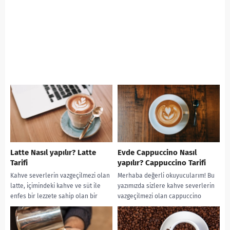
Latte Nasıl yapılır? Latte
Evde Cappuccino Nasıl
Tarifi
yapılır? Cappuccino Tarifi
Kahve severlerin vazgeçilmezi olan
Merhaba değerli okuyucularım! Bu
latte, içimindeki kahve ve süt ile
yazımızda sizlere kahve severlerin
enfes bir lezzete sahip olan bir
vazgeçilmezi olan cappuccino
içecektir. Bu yazımızda, latte...
hakkında tüm detayları anlatacağız.
Cappuccino nedir, cappuccino nasıl
yapılır,...