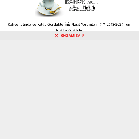
Kahve falında ve Falda Gördükleriniz Nasıl Yorumlanır? © 2013-2024 Tüm
Hakları Saklıdır.
REKLAMI KAPAT
Gizlilik politikası
Çerez Politikası
İletişim
Kahve Falı Bak
Tarot Falı Bak
Tarot Kariyer Falı Bak
Tek Kart Tarot Bak
Tarot Aşk Falı Bak
Üç Kart Tarot Falı Bak
Fal Bak
Katina Falı Bak