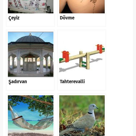
Çeyiz
Dövme
Şadırvan
Tahterevalli