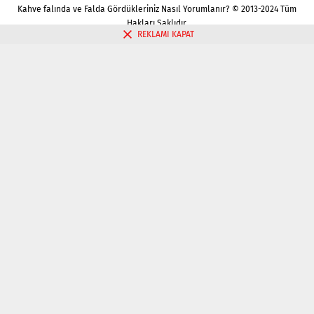
Kahve falında ve Falda Gördükleriniz Nasıl Yorumlanır? © 2013-2024 Tüm
Hakları Saklıdır.
REKLAMI KAPAT
Gizlilik politikası
Çerez Politikası
İletişim
Kahve Falı Bak
Tarot Falı Bak
Tarot Kariyer Falı Bak
Tek Kart Tarot Bak
Tarot Aşk Falı Bak
Üç Kart Tarot Falı Bak
Fal Bak
Katina Falı Bak
Aşk Falı Bak