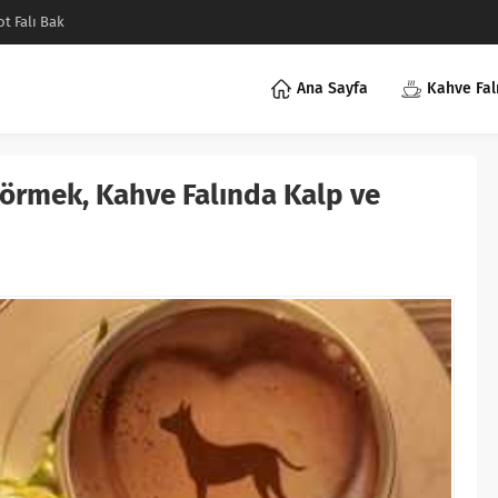
ot Falı Bak
Ana Sayfa
Kahve Fal
örmek, Kahve Falında Kalp ve