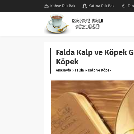
Kahve Falı Bak
Katina Falı Bak
Tar
Falda Kalp ve Köpek G
Köpek
Anasayfa
»
Falda
»
Kalp ve Köpek