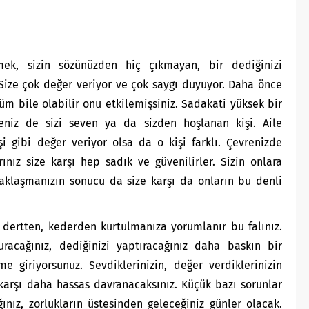
k, sizin sözünüzden hiç çıkmayan, bir dediğinizi
. Size çok değer veriyor ve çok saygı duyuyor. Daha önce
süm bile olabilir onu etkilemişsiniz. Sadakati yüksek bir
iseniz de sizi seven ya da sizden hoşlanan kişi. Aile
i gibi değer veriyor olsa da o kişi farklı. Çevrenizde
rınız size karşı hep sadık ve güvenilirler. Sizin onlara
yaklaşmanızın sonucu da size karşı da onların bu denli
dertten, kederden kurtulmanıza yorumlanır bu falınız.
uracağınız, dediğinizi yaptıracağınız daha baskın bir
e giriyorsunuz. Sevdiklerinizin, değer verdiklerinizin
karşı daha hassas davranacaksınız. Küçük bazı sorunlar
nız, zorlukların üstesinden geleceğiniz günler olacak.