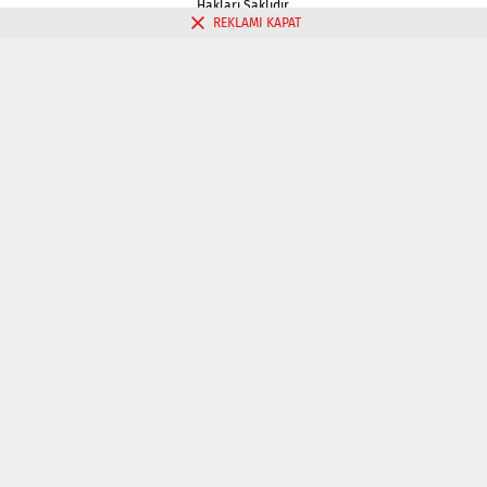
Hakları Saklıdır.
REKLAMI KAPAT
Gizlilik politikası
Çerez Politikası
İletişim
Kahve Falı Bak
Tarot Falı Bak
Tarot Kariyer Falı Bak
Tek Kart Tarot Bak
Tarot Aşk Falı Bak
Üç Kart Tarot Falı Bak
Fal Bak
Katina Falı Bak
Aşk Falı Bak