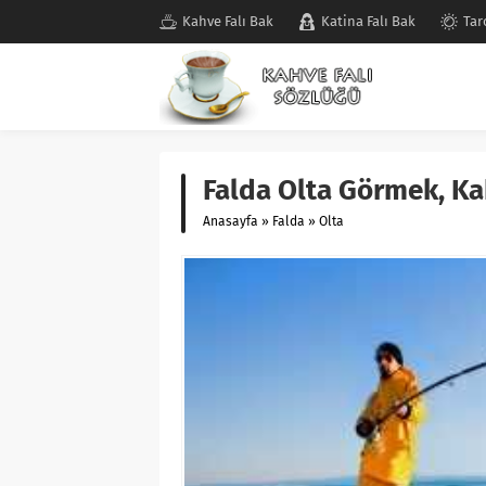
Kahve Falı Bak
Katina Falı Bak
Tar
Falda Olta Görmek, Ka
Anasayfa
»
Falda
»
Olta