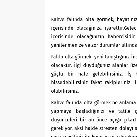
Kahve falında
olta görmek, hayatınız
içerisinde olacağınıza işarettir.Gel
içerisinde olacağınızın habercisidir
yenilenmenize ve zor durumlar altından
Falda
olta görmek, yeni tanıştığınız i
olacaktır. İlgi duyduğunuz alanlar üz
güçlü bir hale gelebilirsiniz. İş h
hissedebilirsiniz fakat rakipleriniz
olabilirsiniz.
Kahve falında olta görmek ne anlama g
yapmaya başladığınızı ve tatile çık
düşünceleri bir an önce açığa çıkart
gerekiyor, aksi halde stresten dolayı 
veya sevgiliniz ile konuşmanız gereke