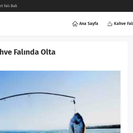
ot Falı Bak
Ana Sayfa
Kahve Fal
hve Falında Olta