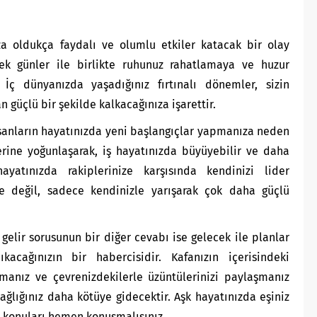
a oldukça faydalı ve olumlu etkiler katacak bir olay
ecek günler ile birlikte ruhunuz rahatlamaya ve huzur
. İç dünyanızda yaşadığınız fırtınalı dönemler, sizin
 güçlü bir şekilde kalkacağınıza işarettir.
nsanların hayatınızda yeni başlangıçlar yapmanıza neden
erine yoğunlaşarak, iş hayatınızda büyüyebilir ve daha
ayatınızda rakiplerinize karşısında kendinizi lider
 ile değil, sadece kendinizle yarışarak çok daha güçlü
elir sorusunun bir diğer cevabı ise gelecek ile planlar
acağınızın bir habercisidir. Kafanızın içerisindeki
manız ve çevrenizdekilerle üzüntülerinizi paylaşmanız
sağlığınız daha kötüye gidecektir. Aşk hayatınızda eşiniz
n konuları hemen konuşmalısınız.