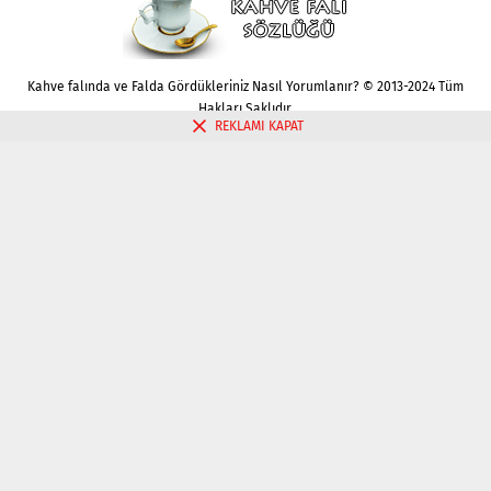
Kahve falında ve Falda Gördükleriniz Nasıl Yorumlanır? © 2013-2024 Tüm
Hakları Saklıdır.
REKLAMI KAPAT
Gizlilik politikası
Çerez Politikası
İletişim
Kahve Falı Bak
Tarot Falı Bak
Tarot Kariyer Falı Bak
Tek Kart Tarot Bak
Tarot Aşk Falı Bak
Üç Kart Tarot Falı Bak
Fal Bak
Katina Falı Bak