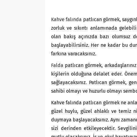
Kahve falında
patlıcan görmek, saygınl
zorluk ve sıkıntı anlamınada gelebil
olan bakış açınızda bazı olumsuz de
başlayabilirsiniz. Her ne kadar bu d
farkına varacaksınız.
Falda
patlıcan görmek, arkadaşlarınız
kişilerin olduğuna delalet eder. Öne
sağlayacaksınız. Patlıcan görmek, ge
sahibi olmayı ve huzurlu olmayı sembo
Kahve falında patlıcan görmek ne anla
güzel huylu, güzel ahlaklı ve temiz ni
duymaya başlayacaksınız. Aynı zamanda
sizi derinden etkileyecektir. Sevgili
mutlu olacaksınız. İş ve okul hayatını