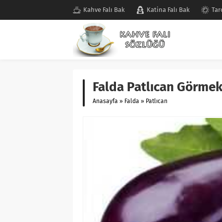
Kahve Falı Bak
Katina Falı Bak
Tar
Falda Patlıcan Görmek
Anasayfa
»
Falda
»
Patlıcan