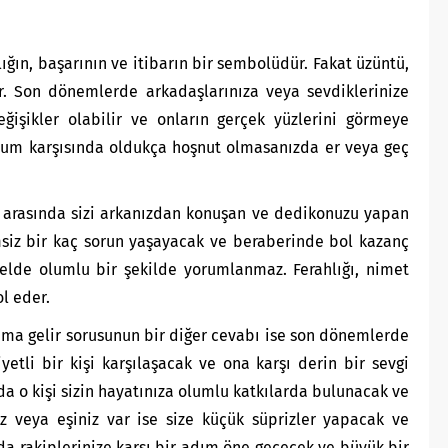
ığın, başarının ve itibarın bir sembolüdür. Fakat üzüntü,
ir. Son dönemlerde arkadaşlarınıza veya sevdiklerinize
ğişikler olabilir ve onların gerçek yüzlerini görmeye
urum karşısında oldukça hoşnut olmasanızda er veya geç
 arasında sizi arkanızdan konuşan ve dedikonuzu yapan
msiz bir kaç sorun yaşayacak ve beraberinde bol kazanç
nelde olumlu bir şekilde yorumlanmaz. Ferahlığı, nimet
l eder.
ma gelir sorusunun bir diğer cevabı ise son dönemlerde
yetli bir kişi karşılaşacak ve ona karşı derin bir sevgi
 o kişi sizin hayatınıza olumlu katkılarda bulunacak ve
niz veya eşiniz var ise size küçük süprizler yapacak ve
zda rakiplerinize karşı bir adım öne geçecek ve büyük bir