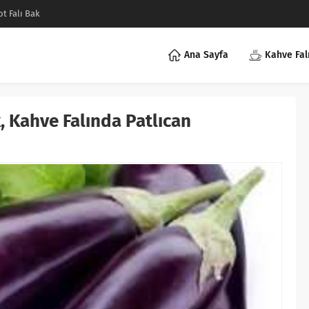
ot Falı Bak
Ana Sayfa
Kahve Fal
, Kahve Falında Patlıcan