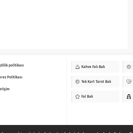
zlilik politikası
Kahve Falı Bak
erez Politikası
Tek Kart Tarot Bak
letişim
Fal Bak