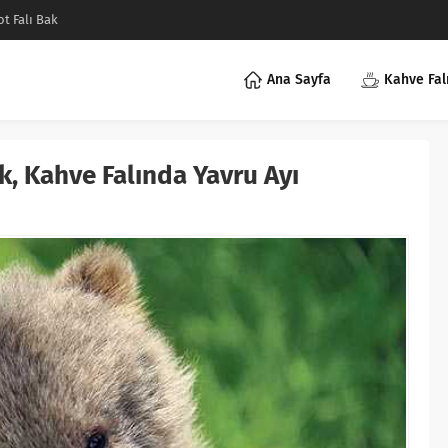
ot Falı Bak
Ana Sayfa
Kahve Fal
k, Kahve Falında Yavru Ayı