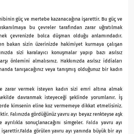
hibinin güç ve mertebe kazanacağına işarettir. Bu güç ve
ıskanılmaya bu çevreler tarafından zarar uğratılmak
rmek çevrenizde bolca düşman olduğu anlamındadır.
den bakan sizin üzerinizde hakimiyet kurmaya çalışan
mınızda sizi karalayıcı konuşmalar yapıp bazı asılsız
arşı önlemini almalısınız. Hakkınızda asılsız iddiaları
amanda tanışacağınız veya tanışmış olduğunuz bir kadın
e zarar vermek isteyen kadın sizi emri altına almak
ekilde davranmak isteyeceği şeklinde yorumlanır. İş
ilerde kimsenin eline koz vermemeye dikkat etmelisiniz.
ecektir. Falınızda gördüğünüz yavru ayı beyaz renkteyse aşk
ve ayrılıkla sonuçlanacağını simgeler.
Falda
yavru ayı
şarettir.Falda görülen yavru ayı yanında büyük bir ayı