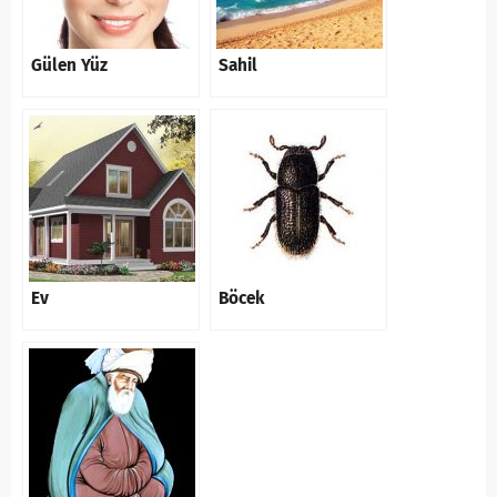
Gülen Yüz
Sahil
Ev
Böcek