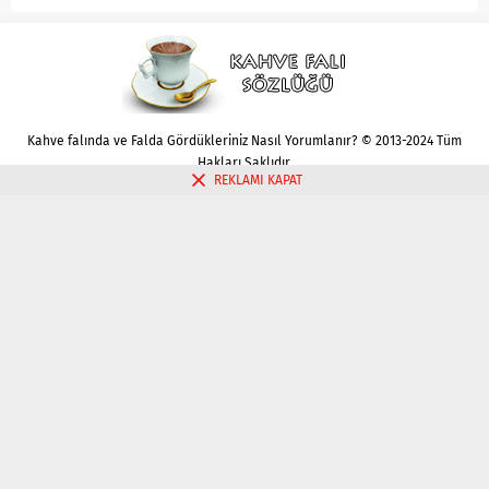
Kahve falında ve Falda Gördükleriniz Nasıl Yorumlanır? © 2013-2024 Tüm
Hakları Saklıdır.
REKLAMI KAPAT
Gizlilik politikası
Çerez Politikası
İletişim
Kahve Falı Bak
Tarot Falı Bak
Tarot Kariyer Falı Bak
Tek Kart Tarot Bak
Tarot Aşk Falı Bak
Üç Kart Tarot Falı Bak