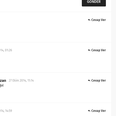
Cevap Ver
14, 01:26
Cevap Ver
zan
27 Ekim 2014, 11:14
Cevap Ver
ğol
14, 14:59
Cevap Ver