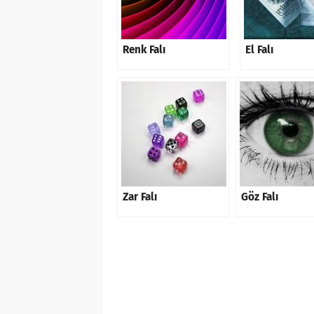
Renk Falı
El Falı
Zar Falı
Göz Falı