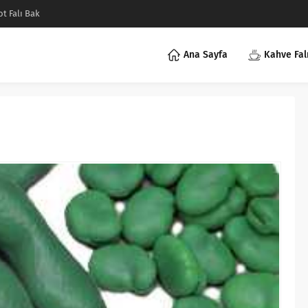
ot Falı Bak
Ana Sayfa
Kahve Fal