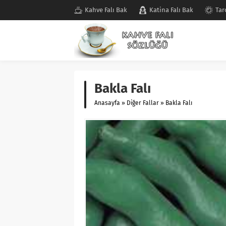
Kahve Falı Bak
Katina Falı Bak
Tar
Bakla Falı
Anasayfa
»
Diğer Fallar
»
Bakla Falı