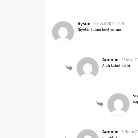
Aysun
6 Şubat 2014, 02:13
Niyetim tutum bekliyorum
Anonim
27 Mart 20
Alah kabul etsln
su
sa
Anonim
5 Nisan 20
mutluluk