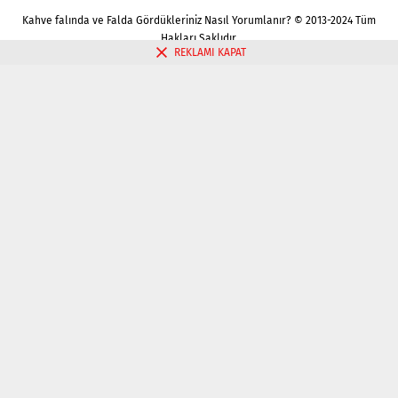
Kahve falında ve Falda Gördükleriniz Nasıl Yorumlanır? © 2013-2024 Tüm
Hakları Saklıdır.
REKLAMI KAPAT
Gizlilik politikası
Çerez Politikası
İletişim
Kahve Falı Bak
Tarot Falı Bak
Tarot Kariyer Falı Bak
Tek Kart Tarot Bak
Tarot Aşk Falı Bak
Üç Kart Tarot Falı Bak
Fal Bak
Katina Falı Bak
Aşk Falı Bak