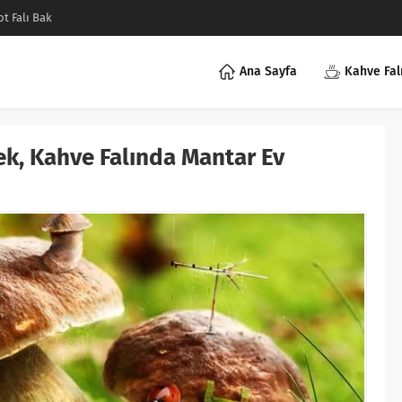
ot Falı Bak
Ana Sayfa
Kahve Fal
k, Kahve Falında Mantar Ev