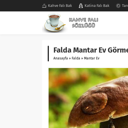
Kahve Falı Bak
Katina Falı Bak
Tar
Falda Mantar Ev Görme
Anasayfa
»
Falda
»
Mantar Ev