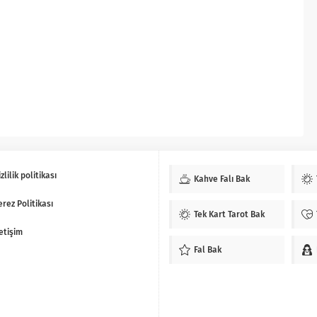
zlilik politikası
Kahve Falı Bak
erez Politikası
Tek Kart Tarot Bak
letişim
Fal Bak