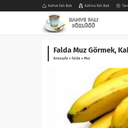
Kahve Falı Bak
Katina Falı Bak
Tar
Falda Muz Görmek, Ka
Anasayfa
»
Falda
»
Muz