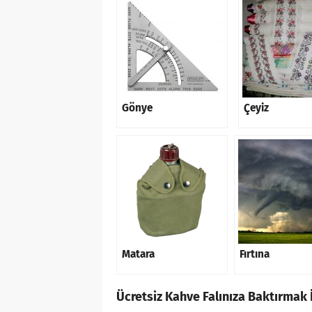
Gönye
Çeyiz
Matara
Fırtına
Ücretsiz Kahve Falınıza Baktırmak İ