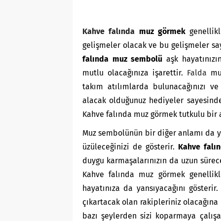
Kahve falında
muz görmek
genellikl
gelişmeler olacak ve bu gelişmeler s
falında muz sembolü
aşk hayatınızı
mutlu olacağınıza işarettir.
Falda
muz
takım atılımlarda bulunacağınızı ve
alacak olduğunuz hediyeler sayesinde 
Kahve falında muz görmek tutkulu bir a
Muz sembolünün bir diğer anlamı da y
üzüleceğinizi de gösterir.
Kahve falı
duygu karmaşalarınızın da uzun süreceğ
Kahve falında muz görmek genellikl
hayatınıza da yansıyacağını gösterir.
çıkartacak olan rakipleriniz olacağına 
bazı şeylerden sizi koparmaya çalışac