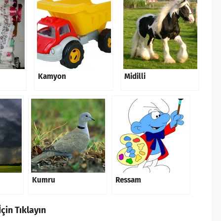
Kamyon
Midilli
Kumru
Ressam
çin Tıklayın