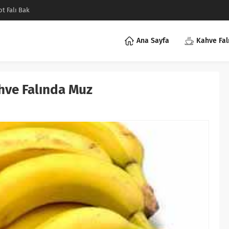
ot Falı Bak
Ana Sayfa
Kahve Fal
hve Falında Muz