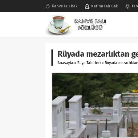
Kahve Falı Bak
Katina Falı Bak
Tar
Rüyada mezarlıktan ge
Anasayfa
»
Rüya Tabirleri
»
Rüyada mezarlıktan