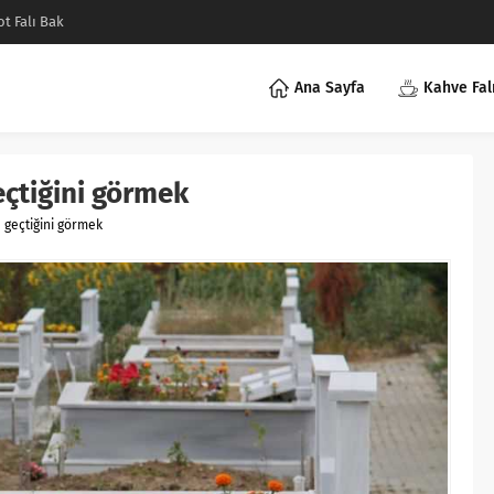
ot Falı Bak
Ana Sayfa
Kahve Fal
çtiğini görmek
 geçtiğini görmek