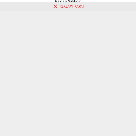
Hakları Saklıdır.
REKLAMI KAPAT
Gizlilik politikası
Çerez Politikası
İletişim
Kahve Falı Bak
Tarot Falı Bak
Tarot Kariyer Falı Bak
Tek Kart Tarot Bak
Tarot Aşk Falı Bak
Üç Kart Tarot Falı Bak
Fal Bak
Katina Falı Bak
Aşk Falı Bak