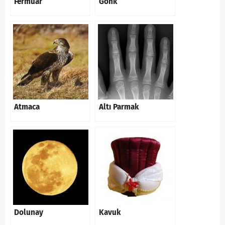
Fermuar
Gonk
Atmaca
Altı Parmak
Dolunay
Kavuk