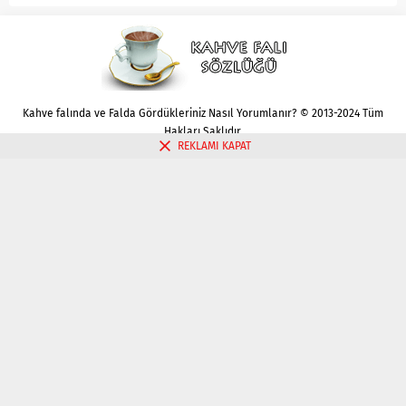
Kahve falında ve Falda Gördükleriniz Nasıl Yorumlanır? © 2013-2024 Tüm
Hakları Saklıdır.
REKLAMI KAPAT
Gizlilik politikası
Çerez Politikası
İletişim
Kahve Falı Bak
Tarot Falı Bak
Tarot Kariyer Falı Bak
Tek Kart Tarot Bak
Tarot Aşk Falı Bak
Üç Kart Tarot Falı Bak