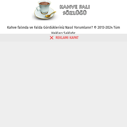
Kahve falında ve Falda Gördükleriniz Nasıl Yorumlanır? © 2013-2024 Tüm
Hakları Saklıdır.
REKLAMI KAPAT
Gizlilik politikası
Çerez Politikası
İletişim
Kahve Falı Bak
Tarot Falı Bak
Tarot Kariyer Falı Bak
Tek Kart Tarot Bak
Tarot Aşk Falı Bak
Üç Kart Tarot Falı Bak