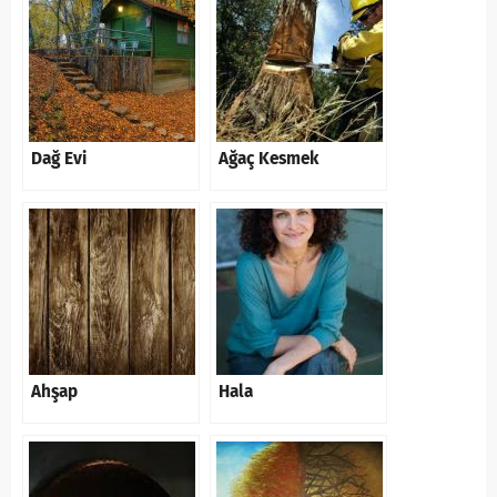
Dağ Evi
Ağaç Kesmek
Ahşap
Hala