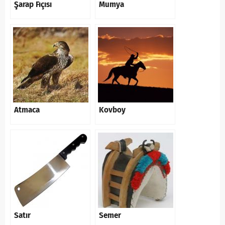
Şarap Fıçısı
Mumya
Atmaca
Kovboy
Satır
Semer