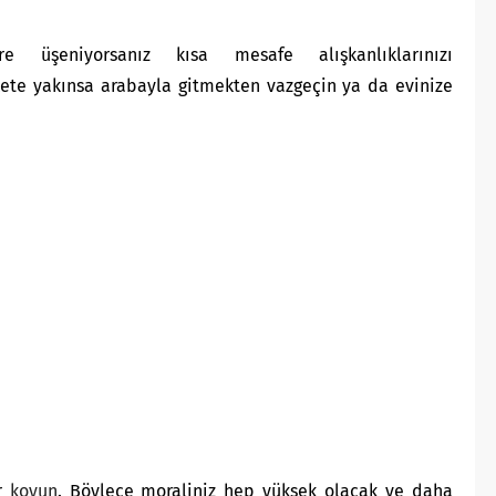
 üşeniyorsanız kısa mesafe alışkanlıklarınızı
rkete yakınsa arabayla gitmekten vazgeçin ya da evinize
er
koyun
. Böylece moraliniz hep yüksek olacak ve daha