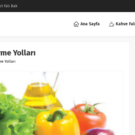
ot Falı Bak
Ana Sayfa
Kahve Fal
rme Yolları
me Yolları