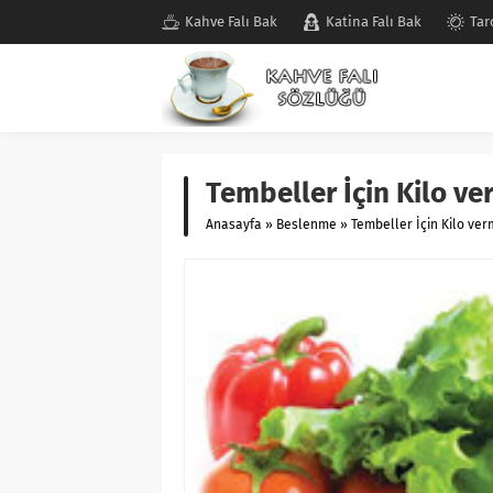
Kahve Falı Bak
Katina Falı Bak
Tar
Tembeller İçin Kilo ve
Anasayfa
»
Beslenme
»
Tembeller İçin Kilo ver