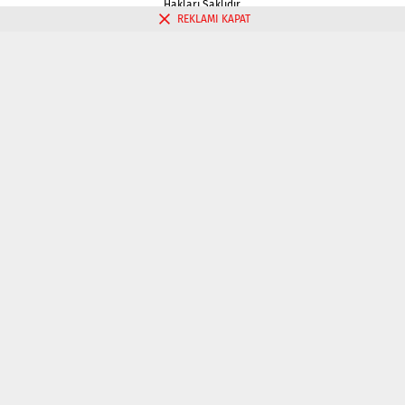
Hakları Saklıdır.
REKLAMI KAPAT
Gizlilik politikası
Çerez Politikası
İletişim
Kahve Falı Bak
Tarot Falı Bak
Tarot Kariyer Falı Bak
Tek Kart Tarot Bak
Tarot Aşk Falı Bak
Üç Kart Tarot Falı Bak
Fal Bak
Katina Falı Bak
Aşk Falı Bak