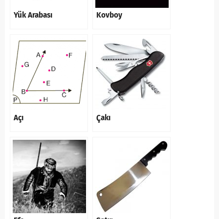
Yük Arabası
Kovboy
Açı
Çakı