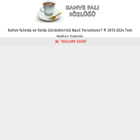
Kahve falında ve Falda Gördükleriniz Nasıl Yorumlanır? © 2013-2024 Tüm
Hakları Saklıdır.
REKLAMI KAPAT
Gizlilik politikası
Çerez Politikası
İletişim
Kahve Falı Bak
Tarot Falı Bak
Tarot Kariyer Falı Bak
Tek Kart Tarot Bak
Tarot Aşk Falı Bak
Üç Kart Tarot Falı Bak